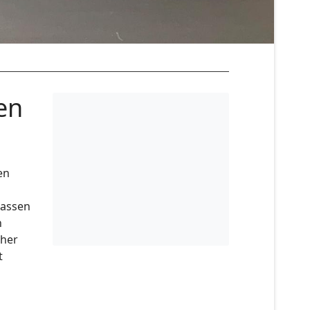
en
en
lassen
n
sher
t