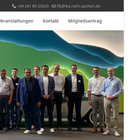
+49 241 80-25620
flk@ika.rwth-aachen.de
Veranstaltungen
Kontakt
Mitgliedsantrag
Weiter